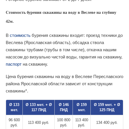
Стоимость бурения скважины на воду в Веслеве на глубину
42м.
В
стоимость
бурения скважины входит: проезд техники до
Веслева (Ярославская область), обсадка ствола
скважины трубами (трубы в том числе), откачка нашим
насосом до визуально чистой воды, гарантия на скважину,
паспорт
на скважину.
Цена бурения скважины на воду в Веслеве Переславского
района Ярославской области зависит от конструкции
скважины*.
Ø 133
Ø 133 мет. + Ø
Ø 146
Ø 159
Ø 159 мет. + Ø
мет.
117 ПНД
ПНД
мет.
125 ПНД
96 600
100 800
113 400
113 400 руб.
134 400 руб.
руб.
руб.
руб.