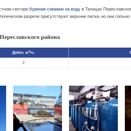
стном секторе
бурение скважин на воду
в Талицах Переславског
ологическом разрезе присутствуют верхние пески, но они сильн
Переславского района
3
Дебит, м
/ч.
2