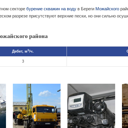
тном секторе
бурение скважин на воду
в Береги
Можайского
райо
ческом разрезе присутствуют верхние пески, но они сильно осу
ожайского района
3
Дебет, м
/ч.
3