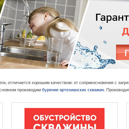
реги, отличается хорошим качеством: от соприкосновения с заг
основном производим
бурение артезианских скважин
. Производи