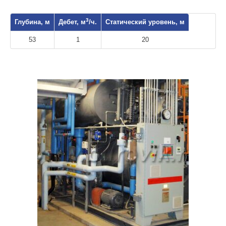
3
Глубина, м
Дебет, м
/ч.
Статический уровень, м
53
1
20