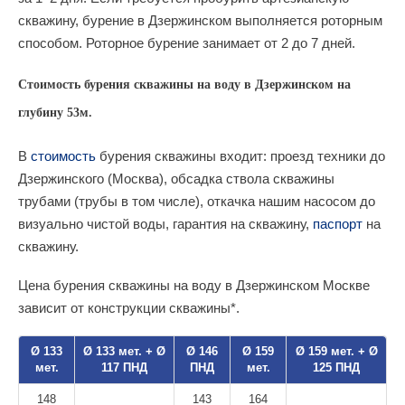
скважину, бурение в Дзержинском выполняется роторным
способом. Роторное бурение занимает от 2 до 7 дней.
Стоимость бурения скважины на воду в Дзержинском на
глубину 53м.
В
стоимость
бурения скважины входит: проезд техники до
Дзержинского (Москва), обсадка ствола скважины
трубами (трубы в том числе), откачка нашим насосом до
визуально чистой воды, гарантия на скважину,
паспорт
на
скважину.
Цена бурения скважины на воду в Дзержинском Москве
зависит от конструкции скважины*.
Ø 133
Ø 133 мет. + Ø
Ø 146
Ø 159
Ø 159 мет. + Ø
мет.
117 ПНД
ПНД
мет.
125 ПНД
148
143
164