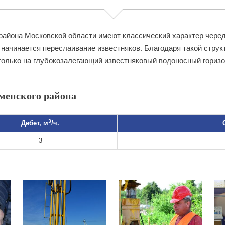
района Московской области имеют классический характер чередо
начинается переслаивание известняков. Благодаря такой струк
олько на глубокозалегающий известняковый водоносный горизон
менского района
3
Дебет, м
/ч.
3