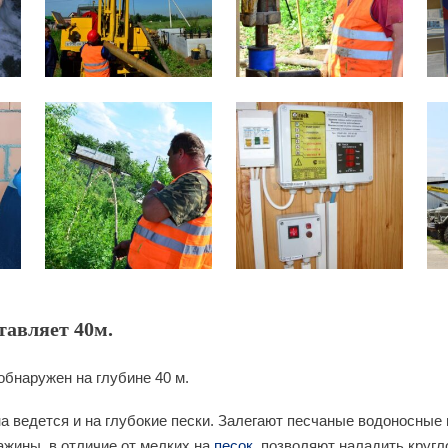
тавляет 40м.
обнаружен на глубине 40 м.
а ведется и на глубокие пески. Залегают песчаные водоносные п
ажины, в отличие от мелких на
песок
, позволяют наладить круг