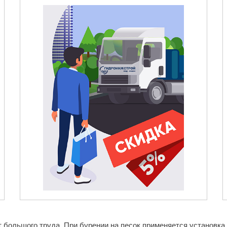
 большого труда. При бурении на песок применяется установка 