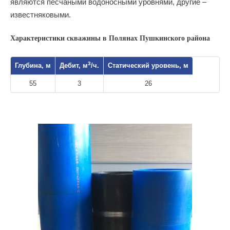
являются песчаными водоносными уровнями, другие –
известняковыми.
Характеристики скважины в Полянах Пушкинского района
3
Глубина, м
Дебит, м
/ч.
Статический уровень, м
55
3
26