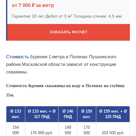
от 7 000 ₽ за метр
Гарантия 10 лет
Дебит от 3 м³
Толщина стенки: 4,5 мм
ЗАКАЗАТЬ РАСЧЕТ
Стоимость
бурения 1 метра в Полянах Пушкинского
района Московской области зависит от конструкции
скважины.
Стоимость бурения скважины на воду в Полянах на глубину
55м.
Ø 133
Ø 133 мет. + Ø
Ø 146
Ø 159
Ø 159 мет. + Ø
мет.
117 ПНД
ПНД
мет.
125 ПНД
154
148
170
000
176 000 руб.
500
500
203 500 руб.