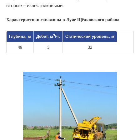
вторые – известняковыми.
Характеристики скважины в Луче Щёлковского района
3
Глубина, м
Дебет, м
/ч.
Статический уровень, м
49
3
32