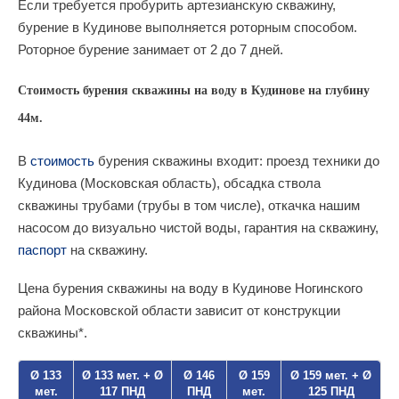
Если требуется пробурить артезианскую скважину,
бурение в Кудинове выполняется роторным способом.
Роторное бурение занимает от 2 до 7 дней.
Стоимость бурения скважины на воду в Кудинове на глубину
44м.
В
стоимость
бурения скважины входит: проезд техники до
Кудинова (Московская область), обсадка ствола
скважины трубами (трубы в том числе), откачка нашим
насосом до визуально чистой воды, гарантия на скважину,
паспорт
на скважину.
Цена бурения скважины на воду в Кудинове Ногинского
района Московской области зависит от конструкции
скважины*.
Ø 133
Ø 133 мет. + Ø
Ø 146
Ø 159
Ø 159 мет. + Ø
мет.
117 ПНД
ПНД
мет.
125 ПНД