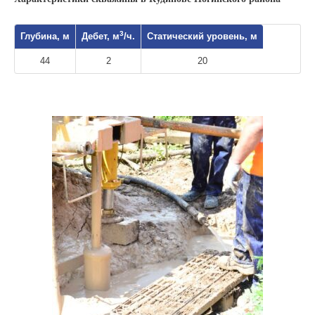
3
Глубина, м
Дебет, м
/ч.
Статический уровень, м
44
2
20