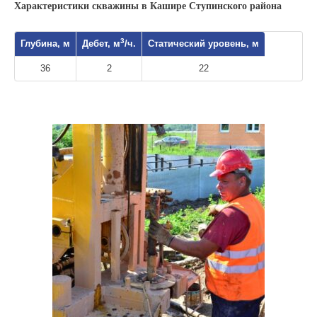
Характеристики скважины в Кашире Ступинского района
3
Глубина, м
Дебет, м
/ч.
Статический уровень, м
36
2
22