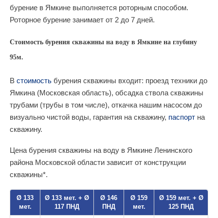
бурение в Ямкине выполняется роторным способом.
Роторное бурение занимает от 2 до 7 дней.
Стоимость бурения скважины на воду в Ямкине на глубину
95м.
В
стоимость
бурения скважины входит: проезд техники до
Ямкина (Московская область), обсадка ствола скважины
трубами (трубы в том числе), откачка нашим насосом до
визуально чистой воды, гарантия на скважину,
паспорт
на
скважину.
Цена бурения скважины на воду в Ямкине Ленинского
района Московской области зависит от конструкции
скважины*.
Ø 133
Ø 133 мет. + Ø
Ø 146
Ø 159
Ø 159 мет. + Ø
мет.
117 ПНД
ПНД
мет.
125 ПНД