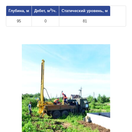
3
Глубина, м
Дебет, м
/ч.
Статический уровень, м
95
0
81