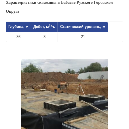
Характеристики скважины в Бабаеве Рузского Городскоя
Округа
3
Глубина, м
Дебет, м
/ч.
Статический уровень, м
36
3
21