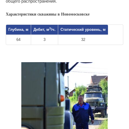
общего распространения.
Характеристики скважины в Новомосковске
3
Глубина, м
Дебит, м
/ч.
Статический уровень, м
64
3
32