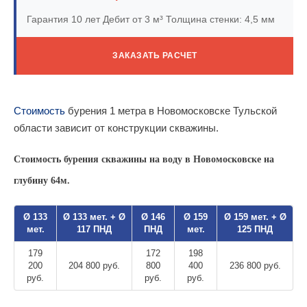
Гарантия 10 лет
Дебит от 3 м³
Толщина стенки: 4,5 мм
ЗАКАЗАТЬ РАСЧЕТ
Стоимость
бурения 1 метра в Новомосковске Тульской
области зависит от конструкции скважины.
Стоимость бурения скважины на воду в Новомосковске на
глубину 64м.
Ø 133
Ø 133 мет. + Ø
Ø 146
Ø 159
Ø 159 мет. + Ø
мет.
117 ПНД
ПНД
мет.
125 ПНД
179
172
198
200
204 800 руб.
800
400
236 800 руб.
руб.
руб.
руб.