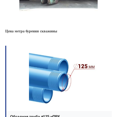
Цена метра бурения скважины
Обсадная труба ⌀125 нПВХ