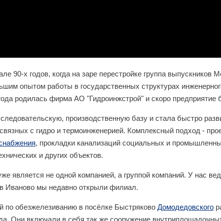
ле 90-х годов, когда на заре перестройке группа выпускников М
ьшим опытом работы в государственных структурах инженерног
года родилась фирма АО "Гидроинжстрой" и скоро предприятие 
ледовательскую, производственную базу и стала быстро разви
связных с гидро и термоинженерией. Комплексный подход - пр
снабжения
, прокладки канализаций социальных и промышленны
ехнических и других объектов.
же является не одной компанией, а группой компаний. У нас вед
 в Иваново мы недавно открыли филиал.
ий по обезжелезиванию в посёлке Быстряково
Домодедовского
р
ода. Они включали в себя так же сооружение внутриплощадочных