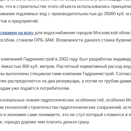
, что в строительстве этого объекта использовались принципи
вания подземных вод с производительностью до 35000 куб. м в
тов и предприятий.
скважин на воду
для водоснабжения городов Московской облас
собом, станком ОРБ-3АМ. Возможности данного станка бурения 
а компанией Гидроинжстрой в 2002 году был разработан индиви
 ёмкостью 800 куб. метров. Расчётный нормативный расход вод
ины выполнены специалистами компании Гидроинжстрой. Согласн
 уже распределяется на два резервуара, а потом по трубам диа
водам уже подаётся потребителям.
оскональные знания гидрологических особенностей, особенно М
м технологий строительства гидротехнических сооружений, ис
 и экономия сами понимаете, это не стул который сломался и е
, гораздо дороже чем платить деньги сразу.