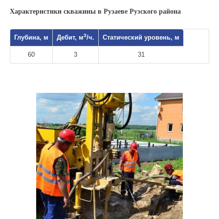
Характеристики скважины в Рузаеве Рузского района
3
Глубина, м
Дебит, м
/ч.
Статический уровень, м
60
3
31