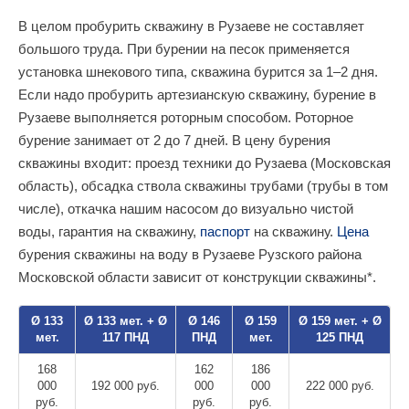
В целом пробурить скважину в Рузаеве не составляет
большого труда. При бурении на песок применяется
установка шнекового типа, скважина бурится за 1–2 дня.
Если надо пробурить артезианскую скважину, бурение в
Рузаеве выполняется роторным способом. Роторное
бурение занимает от 2 до 7 дней. В цену бурения
скважины входит: проезд техники до Рузаева (Московская
область), обсадка ствола скважины трубами (трубы в том
числе), откачка нашим насосом до визуально чистой
воды, гарантия на скважину,
паспорт
на скважину.
Цена
бурения скважины на воду в Рузаеве Рузского района
Московской области зависит от конструкции скважины*.
Ø 133
Ø 133 мет. + Ø
Ø 146
Ø 159
Ø 159 мет. + Ø
мет.
117 ПНД
ПНД
мет.
125 ПНД
168
162
186
000
192 000 руб.
000
000
222 000 руб.
руб.
руб.
руб.