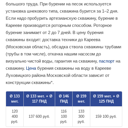
большого труда. При бурении на песок используется
установка шнекового типа, скважина бурится за 1–2 дня.
Если надо пробурить артезианскую скважину, бурение в
Карееве производится роторным способом. Роторное
бурение занимает от 2 до 7 дней. В цену бурения
скважины входит: доставка техники до Кареева
(Московская область), обсадка ствола скважины трубами
(трубы в том числе), откачка нашим насосом до
визуально чистой воды, гарантия на скважину,
паспорт
на
скважину.
Цена
бурения скважины на воду в Карееве
Луховицкого района Московской области зависит от
конструкции скважины*.
Ø 133
Ø 133 мет. + Ø
Ø 146
Ø 159
Ø 159 мет. + Ø
мет.
117 ПНД
ПНД
мет.
125 ПНД
120
116
133
400
137 600 руб.
100
300
159 100 руб.
руб.
руб.
руб.