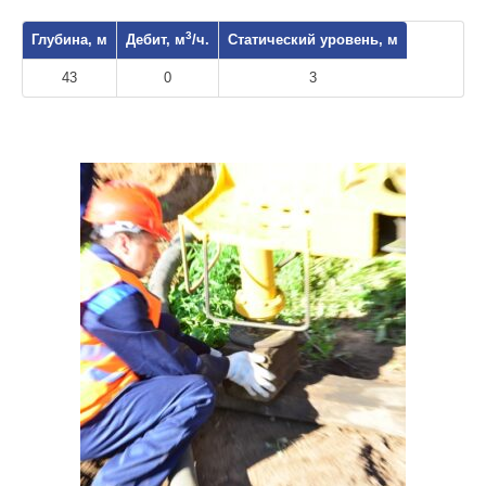
3
Глубина, м
Дебит, м
/ч.
Статический уровень, м
43
0
3