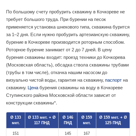
По большому счету пробурить скважину в Кочкореве не
требует большого труда. При бурении на песок
применяется установка шнекового типа, скважина бурится
за 1–2 дня. Если нужно пробурить артезианскую скважину,
бурение в Кочкореве производится роторным способом.
Роторное бурение занимает от 2 до 7 дней. В цену
бурения скважины входит: проезд техники до Кочкорева
(Московская область), обсадка ствола скважины трубами
(трубы в том числе), откачка нашим насосом до
визуально чистой воды, гарантия на скважину,
паспорт
на
скважину.
Цена
бурения скважины на воду в Кочкореве
Ступинского района Московской области зависит от
конструкции скважины*.
Ø 133
Ø 133 мет. + Ø
Ø 146
Ø 159
Ø 159 мет. + Ø
мет.
117 ПНД
ПНД
мет.
125 ПНД
151
145
167