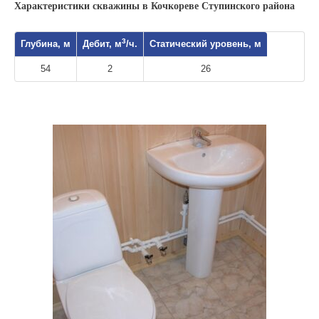
Характеристики скважины в Кочкореве Ступинского района
3
Глубина, м
Дебит, м
/ч.
Статический уровень, м
54
2
26