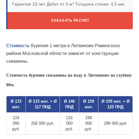
Гарантия 10 лет
Дебит от 3 м³
Толщина стенки: 4,5 мм
ЗАКАЗАТЬ РАСЧЕТ
Стоимость
бурения 1 метра в Литвинове Раменского
района Московской области зависит от конструкции
скважины.
Стоимость бурения скважины на воду в Литвинове на глубину
80м.
Ø 133
Ø 133 мет. + Ø
Ø 146
Ø 159
Ø 159 мет. + Ø
мет.
117 ПНД
ПНД
мет.
125 ПНД
224
216
248
000
256 000 руб.
000
000
296 000 руб.
руб.
руб.
руб.