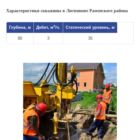
Характеристики скважины в Литвинове Раменского района
3
Глубина, м
Дебит, м
/ч.
Статический уровень, м
80
3
35