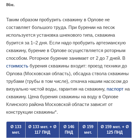
86м.
Таким образом пробурить скважину в Орлове не
составляет большого труда. При бурении на песок
используется установка шнекового типа, скважина
бурится за 1–2 дня. Если надо пробурить артезианскую
скважину, бурение в Орлове осуществляется роторным
способом. Роторное бурение занимает от 2 до 7 дней. В
стоимость
бурения скважины входит: проезд техники до
Орлова (Московская область), обсадка ствола скважины
трубами (трубы в том числе), откачка нашим насосом до
визуально чистой воды, гарантия на скважину,
паспорт
на
скважину. Цена бурения скважины на воду в Орлове
Клинского района Московской области зависит от
конструкции скважины*.
Ø 133
Ø 133 мет. + Ø
Ø 146
Ø 159
Ø 159 мет. + Ø
мет.
117 ПНД
ПНД
мет.
125 ПНД