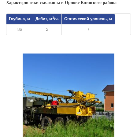
Характеристики скважины в Орлове Клинского района
3
Глубина, м
Дебит, м
/ч.
Статический уровень, м
86
3
7