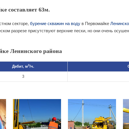
ке составляет 63м.
стном секторе,
бурение скважин на воду
в Первомайке
Ленинско
еском разрезе присутствуют верхние пески, но они очень осуше
йке Ленинского района
3
Дебит, м
/ч.
3