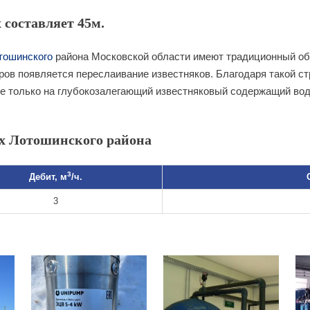
 составляет 45м.
тошинского
района Московской области имеют традиционный обр
ров появляется переслаивание известняков. Благодаря такой ст
 только на глубокозалегающий известняковый содержащий воду 
х Лотошинского района
3
Дебит, м
/ч.
3