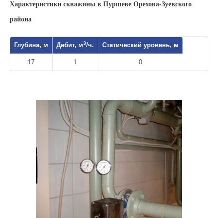
Характеристики скважины в Пуршеве Орехова-Зуевского
района
3
Глубина, м
Дебит, м
/ч.
Статический уровень, м
17
1
0