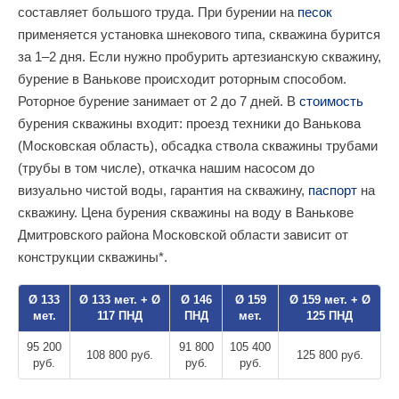
составляет большого труда. При бурении на
песок
применяется установка шнекового типа, скважина бурится
за 1–2 дня. Если нужно пробурить артезианскую скважину,
бурение в Ванькове происходит роторным способом.
Роторное бурение занимает от 2 до 7 дней. В
стоимость
бурения скважины входит: проезд техники до Ванькова
(Московская область), обсадка ствола скважины трубами
(трубы в том числе), откачка нашим насосом до
визуально чистой воды, гарантия на скважину,
паспорт
на
скважину. Цена бурения скважины на воду в Ванькове
Дмитровского района Московской области зависит от
конструкции скважины*.
Ø 133
Ø 133 мет. + Ø
Ø 146
Ø 159
Ø 159 мет. + Ø
мет.
117 ПНД
ПНД
мет.
125 ПНД
95 200
91 800
105 400
108 800 руб.
125 800 руб.
руб.
руб.
руб.