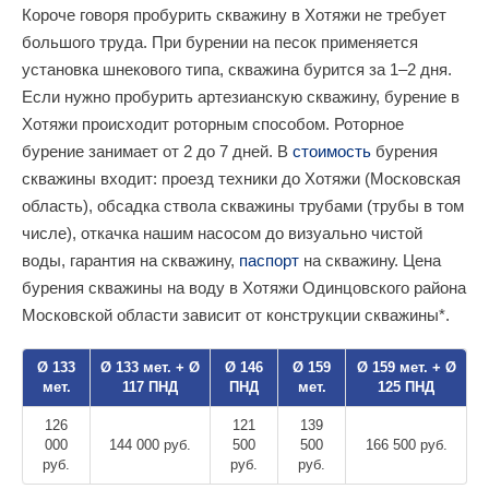
Короче говоря пробурить скважину в Хотяжи не требует
большого труда. При бурении на песок применяется
установка шнекового типа, скважина бурится за 1–2 дня.
Если нужно пробурить артезианскую скважину, бурение в
Хотяжи происходит роторным способом. Роторное
бурение занимает от 2 до 7 дней. В
стоимость
бурения
скважины входит: проезд техники до Хотяжи (Московская
область), обсадка ствола скважины трубами (трубы в том
числе), откачка нашим насосом до визуально чистой
воды, гарантия на скважину,
паспорт
на скважину. Цена
бурения скважины на воду в Хотяжи Одинцовского района
Московской области зависит от конструкции скважины*.
Ø 133
Ø 133 мет. + Ø
Ø 146
Ø 159
Ø 159 мет. + Ø
мет.
117 ПНД
ПНД
мет.
125 ПНД
126
121
139
000
144 000 руб.
500
500
166 500 руб.
руб.
руб.
руб.