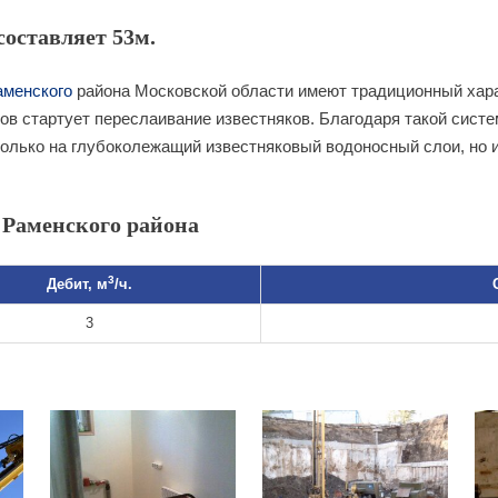
составляет 53м.
аменского
района Московской области имеют традиционный харак
ров стартует переслаивание известняков. Благодаря такой сист
олько на глубоколежащий известняковый водоносный слои, но 
 Раменского района
3
Дебит, м
/ч.
3