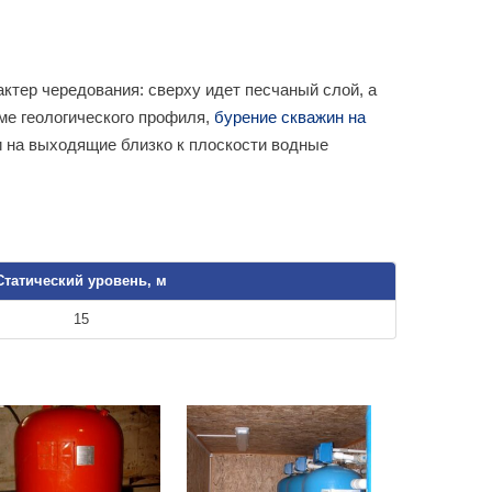
тер чередования: сверху идет песчаный слой, а
еме геологического профиля,
бурение скважин на
и на выходящие близко к плоскости водные
Статический уровень, м
15