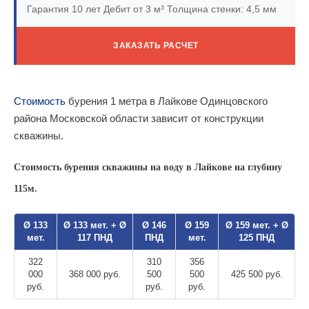
Гарантия 10 лет
Дебит от 3 м³
Толщина стенки: 4,5 мм
ЗАКАЗАТЬ РАСЧЕТ
Стоимость
бурения 1 метра в Лайкове Одинцовского
района Московской области зависит от конструкции
скважины.
Стоимость бурения скважины на воду в Лайкове на глубину
115м.
Ø 133
Ø 133 мет. + Ø
Ø 146
Ø 159
Ø 159 мет. + Ø
мет.
117 ПНД
ПНД
мет.
125 ПНД
322
310
356
000
368 000 руб.
500
500
425 500 руб.
руб.
руб.
руб.