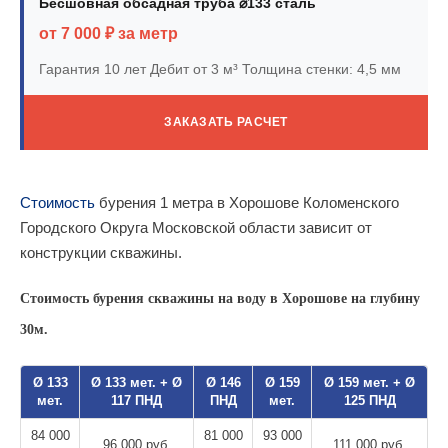
Бесшовная обсадная труба ⌀133 сталь
от 7 000 ₽ за метр
Гарантия 10 лет
Дебит от 3 м³
Толщина стенки: 4,5 мм
ЗАКАЗАТЬ РАСЧЕТ
Стоимость
бурения 1 метра в Хорошове Коломенского
Городского Округа Московской области зависит от
конструкции скважины.
Стоимость бурения скважины на воду в Хорошове на глубину
30м.
Ø 133
Ø 133 мет. + Ø
Ø 146
Ø 159
Ø 159 мет. + Ø
мет.
117 ПНД
ПНД
мет.
125 ПНД
84 000
81 000
93 000
96 000 руб.
111 000 руб.