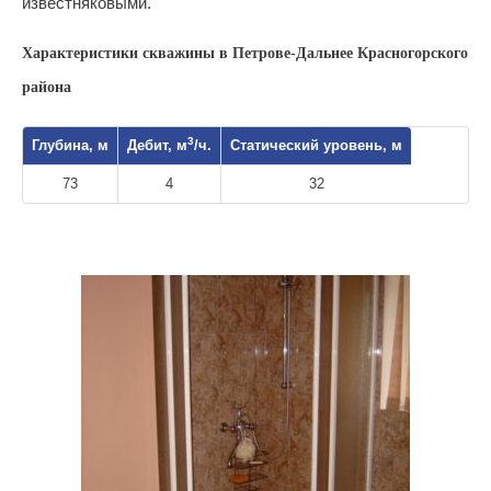
известняковыми.
Характеристики скважины в Петрове-Дальнее Красногорского
района
3
Глубина, м
Дебит, м
/ч.
Статический уровень, м
73
4
32