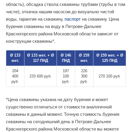
область), обсадка ствола скважины трубами (трубы в том
числе), откачка нашим насосом до визуально чистой
воды, гарантия на скважину,
паспорт
на скважину. Цена
бурения скважины на воду в Петрове-Дальнее
Красногорского района Московской области зависит от
конструкции скважины*.
Ø 133
Ø 133 мет. + Ø
Ø 146
Ø 159
Ø 159 мет. + Ø
мет.
117 ПНД
ПНД
мет.
125 ПНД
204
197
226
400
233 600 руб.
100
300
270 100 руб.
руб.
руб.
руб.
*Цена скважины указана на дату бурения и может
существенно отличаться от стоимости аналогичной
скважины в данный момент. Точную стоимость бурения
скважины на сегодняшний день в Петрове-Дальнее
Красногорского района Московской области вы можете