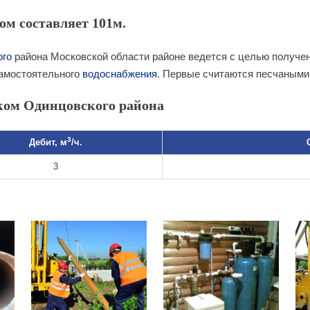
ом составляет 101м.
ого
района Московской области районе ведется с целью получен
самостоятельного
водоснабжения
. Первые считаются песчаными
ком Одинцовского района
3
Дебит, м
/ч.
3