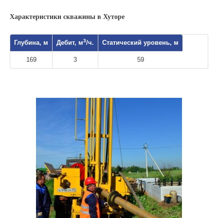
Характеристики скважины в Хуторе
3
Глубина, м
Дебит, м
/ч.
Статический уровень, м
169
3
59