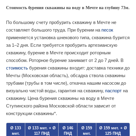
Стоимость бурения скважины на воду в Мечте на глубину 73м.
По большому счету пробурить скважину в Мечте не
составляет большого труда. При бурении на
песок
применяется установка шнекового типа, скважина бурится
за 1–2 дня. Если требуется пробурить артезианскую
скважину, бурение в Мечте происходит роторным
способом. Роторное бурение занимает от 2 до 7 дней. В
стоимость
бурения скважины входит: доставка техники до
Мечты (Московская область), обсадка ствола скважины
трубами (трубы в том числе), откачка нашим насосом до
визуально чистой воды, гарантия на скважину,
паспорт
на
скважину. Цена бурения скважины на воду в Мечте
Ступинского района Московской области зависит от
конструкции скважины*.
Ø 133
Ø 133 мет. + Ø
Ø 146
Ø 159
Ø 159 мет. + Ø
мет.
117 ПНД
ПНД
мет.
125 ПНД