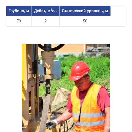
3
Глубина, м
Дебит, м
/ч.
Статический уровень, м
73
2
56