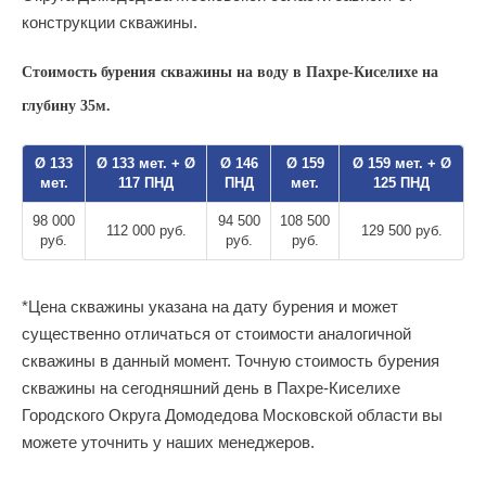
конструкции скважины.
Стоимость бурения скважины на воду в Пахре-Киселихе на
глубину 35м.
Ø 133
Ø 133 мет. + Ø
Ø 146
Ø 159
Ø 159 мет. + Ø
мет.
117 ПНД
ПНД
мет.
125 ПНД
98 000
94 500
108 500
112 000 руб.
129 500 руб.
руб.
руб.
руб.
*Цена скважины указана на дату бурения и может
существенно отличаться от стоимости аналогичной
скважины в данный момент. Точную стоимость бурения
скважины на сегодняшний день в Пахре-Киселихе
Городского Округа Домодедова Московской области вы
можете уточнить у наших менеджеров.