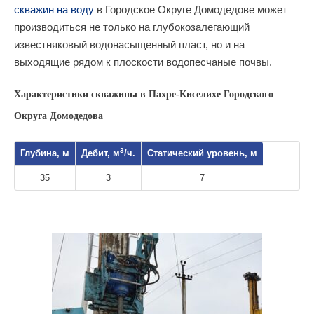
скважин на воду
в Городское Округе Домодедове может
производиться не только на глубокозалегающий
известняковый водонасыщенный пласт, но и на
выходящие рядом к плоскости водопесчаные почвы.
Характеристики скважины в Пахре-Киселихе Городского
Округа Домодедова
3
Глубина, м
Дебит, м
/ч.
Статический уровень, м
35
3
7