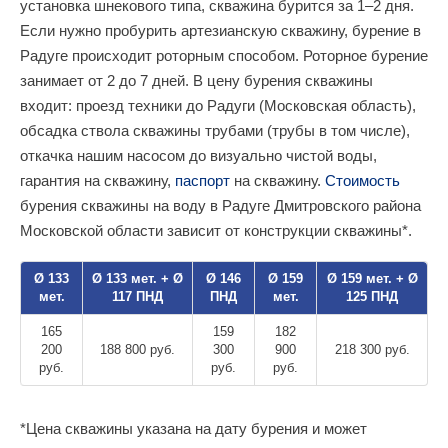
установка шнекового типа, скважина бурится за 1–2 дня.
Если нужно пробурить артезианскую скважину, бурение в
Радуге происходит роторным способом. Роторное бурение
занимает от 2 до 7 дней. В цену бурения скважины
входит: проезд техники до Радуги (Московская область),
обсадка ствола скважины трубами (трубы в том числе),
откачка нашим насосом до визуально чистой воды,
гарантия на скважину,
паспорт
на скважину.
Стоимость
бурения скважины на воду в Радуге Дмитровского района
Московской области зависит от конструкции скважины*.
Ø 133
Ø 133 мет. + Ø
Ø 146
Ø 159
Ø 159 мет. + Ø
мет.
117 ПНД
ПНД
мет.
125 ПНД
165
159
182
200
188 800 руб.
300
900
218 300 руб.
руб.
руб.
руб.
*Цена скважины указана на дату бурения и может