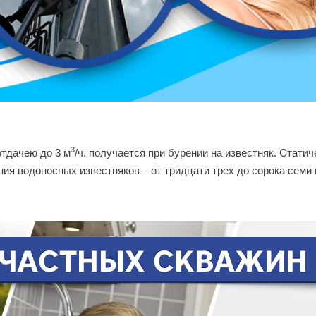
3
отдачею до 3 м
/ч. получается при бурении на известняк. Стат
ия водоносных известняков – от тридцати трех до сорока семи 