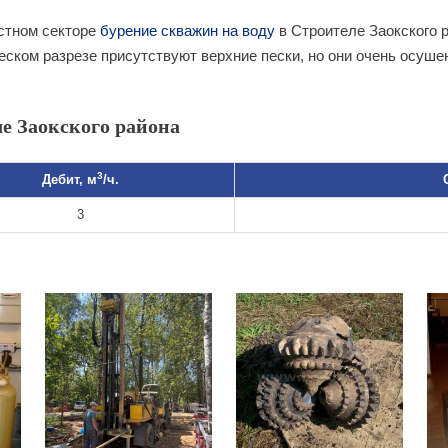
стном секторе
бурение скважин на воду
в Строителе Заокского 
ческом разрезе присутствуют верхние пески, но они очень осуше
е Заокского района
3
Дебит, м
/ч.
3