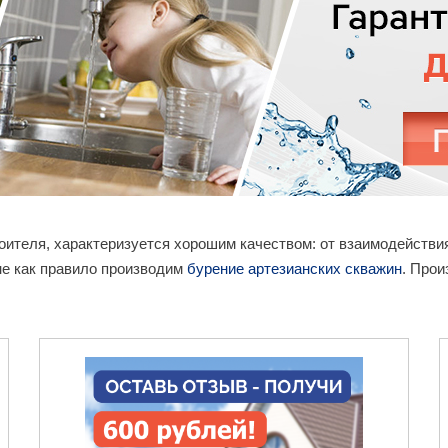
роителя, характеризуется хорошим качеством: от взаимодейств
не как правило производим
бурение артезианских скважин
. Прои