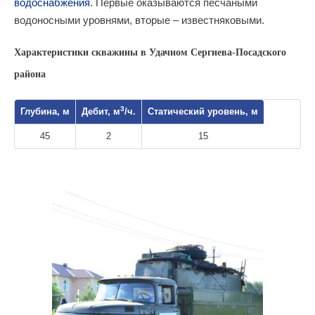
водоснабжения
. Первые оказываются песчаными
водоносными уровнями, вторые – известняковыми.
Характеристики скважины в Удачном Сергиева-Посадского
района
3
Глубина, м
Дебит, м
/ч.
Статический уровень, м
45
2
15