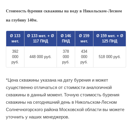
Стоимость бурения скважины на воду в Никольском-Лесном
на глубину 140м.
Ø 133
Ø 133 мет. + Ø
Ø 146
Ø 159
Ø 159 мет. + Ø
мет.
117 ПНД
ПНД
мет.
125 ПНД
392
378
434
000
448 000 руб.
000
000
518 000 руб.
руб.
руб.
руб.
*Цена скважины указана на дату бурения и может
существенно отличаться от стоимости аналогичной
скважины в данный момент. Точную стоимость бурения
скважины на сегодняшний день в Никольском-Лесном
Солнечногорского района Московской области вы можете
уточнить у наших менеджеров.