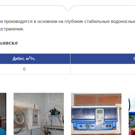
ти
производится в основном на глубокие стабильные водоносны
остранения.
ковске
3
Дебет, м
/ч.
0