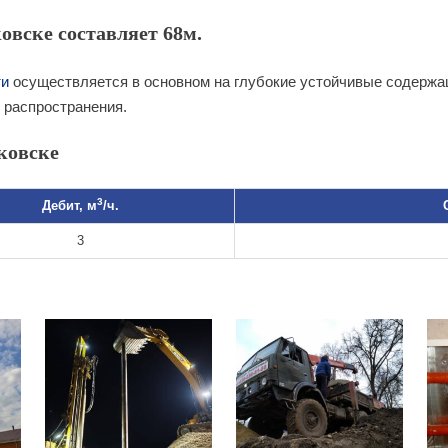
овске составляет 68м.
ти
осуществляется в основном на глубокие устойчивые содержа
 распространения.
ковске
3
Дебит, м
/ч.
3