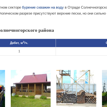
тном секторе
бурение скважин на воду
в Отраде Солнечногорско
ологическом разрезе присутствуют верхние пески, но они сильн
олнечногорского района
3
Дебет, м
/ч.
1