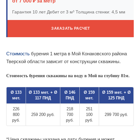
от 7 000 ₽ за метр
Гарантия 10 лет
Дебит от 3 м³
Толщина стенки: 4,5 мм
ЗАКАЗАТЬ РАСЧЕТ
Стоимость
бурения 1 метра в Мой Конаковского района
Тверской области зависит от конструкции скважины.
Стоимость бурения скважины на воду в Мой на глубину 81м.
Ø 133
Ø 133 мет. + Ø
Ø 146
Ø 159
Ø 159 мет. + Ø
мет.
117 ПНД
ПНД
мет.
125 ПНД
226
218
251
800
259 200 руб.
700
100
299 700 руб.
руб.
руб.
руб.
*Цена скважины указана на дату бурения и может