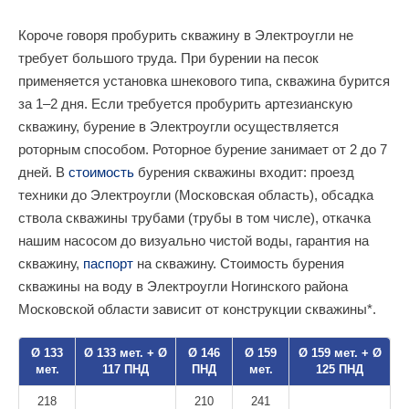
Короче говоря пробурить скважину в Электроугли не
требует большого труда. При бурении на песок
применяется установка шнекового типа, скважина бурится
за 1–2 дня. Если требуется пробурить артезианскую
скважину, бурение в Электроугли осуществляется
роторным способом. Роторное бурение занимает от 2 до 7
дней. В
стоимость
бурения скважины входит: проезд
техники до Электроугли (Московская область), обсадка
ствола скважины трубами (трубы в том числе), откачка
нашим насосом до визуально чистой воды, гарантия на
скважину,
паспорт
на скважину. Стоимость бурения
скважины на воду в Электроугли Ногинского района
Московской области зависит от конструкции скважины*.
Ø 133
Ø 133 мет. + Ø
Ø 146
Ø 159
Ø 159 мет. + Ø
мет.
117 ПНД
ПНД
мет.
125 ПНД
218
210
241