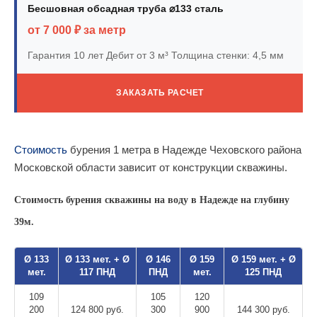
Бесшовная обсадная труба ⌀133 сталь
от 7 000 ₽ за метр
Гарантия 10 лет
Дебит от 3 м³
Толщина стенки: 4,5 мм
ЗАКАЗАТЬ РАСЧЕТ
Стоимость
бурения 1 метра в Надежде Чеховского района
Московской области зависит от конструкции скважины.
Стоимость бурения скважины на воду в Надежде на глубину
39м.
Ø 133
Ø 133 мет. + Ø
Ø 146
Ø 159
Ø 159 мет. + Ø
мет.
117 ПНД
ПНД
мет.
125 ПНД
109
105
120
200
124 800 руб.
300
900
144 300 руб.