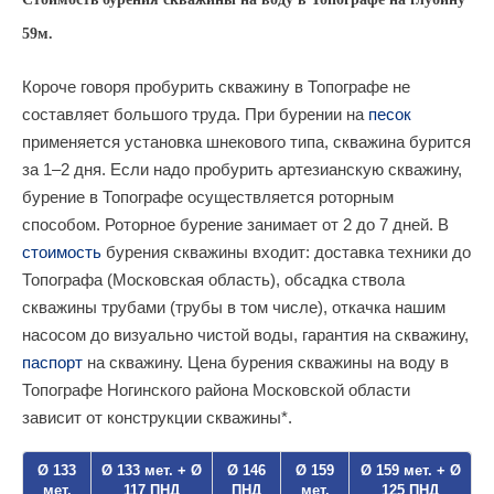
59м.
Короче говоря пробурить скважину в Топографе не
составляет большого труда. При бурении на
песок
применяется установка шнекового типа, скважина бурится
за 1–2 дня. Если надо пробурить артезианскую скважину,
бурение в Топографе осуществляется роторным
способом. Роторное бурение занимает от 2 до 7 дней. В
стоимость
бурения скважины входит: доставка техники до
Топографа (Московская область), обсадка ствола
скважины трубами (трубы в том числе), откачка нашим
насосом до визуально чистой воды, гарантия на скважину,
паспорт
на скважину. Цена бурения скважины на воду в
Топографе Ногинского района Московской области
зависит от конструкции скважины*.
Ø 133
Ø 133 мет. + Ø
Ø 146
Ø 159
Ø 159 мет. + Ø
мет.
117 ПНД
ПНД
мет.
125 ПНД